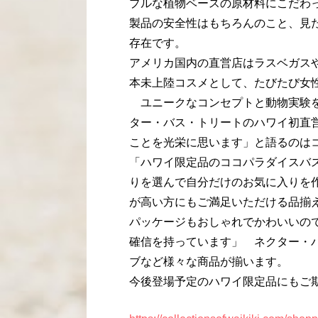
プルな植物ベースの原材料にこだわ
製品の安全性はもちろんのこと、見
存在です。
アメリカ国内の直営店はラスベガス
本未上陸コスメとして、たびたび女
ユニークなコンセプトと動物実験を
ター・バス・トリートのハワイ初直
ことを光栄に思います」と語るのは
「ハワイ限定品のココパラダイスバ
りを選んで自分だけのお気に入りを
が高い方にもご満足いただける品揃
パッケージもおしゃれでかわいいの
確信を持っています」 ネクター・
ブなど様々な商品が揃います。
今後登場予定のハワイ限定品にもご