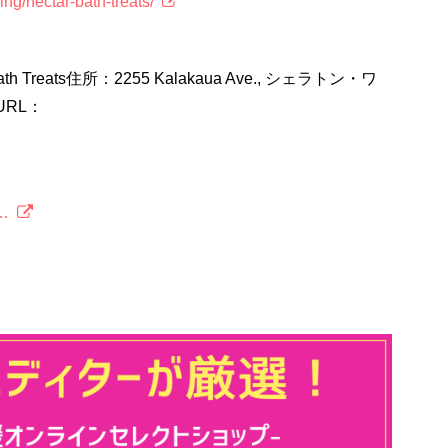
ing/nectar-bath-treats/
 Treats住所：2255 Kalakaua Ave., シェラトン・ワ
URL：
t…