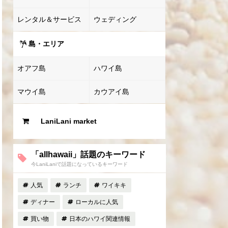
レンタル＆サービス
ウェディング
島・エリア
オアフ島
ハワイ島
マウイ島
カウアイ島
LaniLani market
「allhawaii」話題のキーワード
今LaniLaniで話題になっているキーワード
人気
ランチ
ワイキキ
ディナー
ローカルに人気
買い物
日本のハワイ関連情報