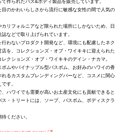
って作られたバス&ボディ製品を販売しています。
た目のかわいらしさから流行に敏感な女性の間で人気の
やカリフォルニアなど限られた場所にしかないため、日
性誌などで取り上げられています。
行わないプロダクト開発など、環境にも配慮したネク
営店を、コレクションズ・オブ・ワイキキに迎えられた
コレクションズ・オブ・ワイキキのデイン・ナカマ。
スボムやパイナップル型バスボム、お好みのハワイの香
作れるカスタムブレンディングバーなど、コスメに関心
えです。
で、ハワイでも需要が高いお土産文化にも貢献できると
バス・トリートには、ソープ、バスボム、ボディスクラ
期待ください。