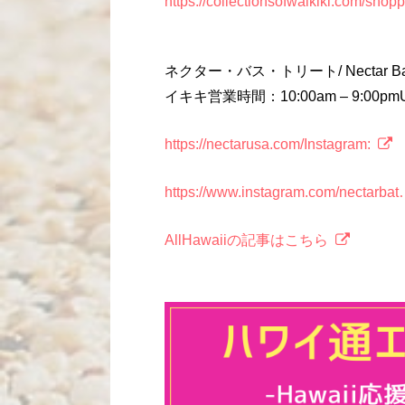
https://collectionsofwaikiki.com/shopp
ネクター・バス・トリート/ Nectar Bath
イキキ営業時間：10:00am – 9:00pm
https://nectarusa.com/Instagram:
https://www.instagram.com/nectarba
AllHawaiiの記事はこちら