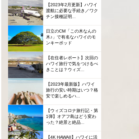
【2023年2月更新】ハワイ
渡航に必要な手続き／ワク
チン接種証明...
日立のCM「この木なんの
木♪」で有名なハワイのモ
ンキーポッド
【在住者レポート】次回の
ハワイ旅行で気をつけるべ
きことは？ウィズ...
【2023年最新版】ハワイ
旅行の安い時期はいつ？格
安で楽しめるハ...
【ウィズコロナ旅行記・第
1弾】オアフ島はどう変わ
った？絶景と絶品...
【4K HAWAII】ハワイに活