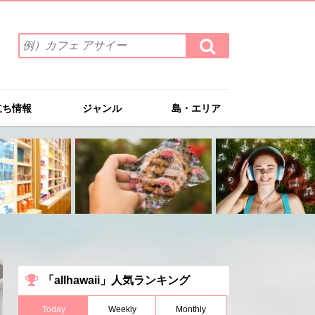
検
検
索
索
ワ
す
る
ー
ド
立ち情報
ジャンル
島・エリア
を
入
力
(例）
カ
フ
ェ
ア
サ
イ
ー
「allhawaii」人気ランキング
Today
Weekly
Monthly