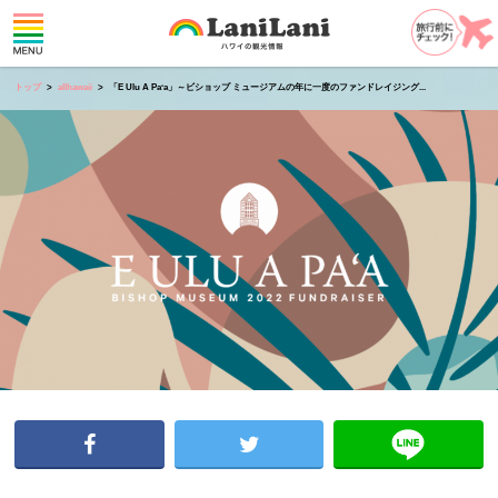
トップ
allhawaii
「E Ulu A Paʻa」～ビショップ ミュージアムの年に一度のファンドレイジング...