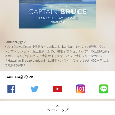
LaniLaniとは？
ハワイ(hawaii)の旅行情報ならLaniLani。LaniLaniはハワイの観光、グル
メ、ファッション、お土産をはじめ、現地オプショナルツアーや話題の流行
スポットを紹介するハワイ情報サイトです。ハワイ情報フリーマガジン
「Hawaiian Breeze LaniLani」は日本とハワイ・ワイキキの計400ヶ所以上
で無料配布中！
LaniLani公式SNS
LaniLani
LaniLani
LaniLani
LaniLani
LaniLani
の
のtwitter
の
の
のLINEを
Facebook
を見る
Youtube
Instagram
見る
ページトップ
を見る
チャンネ
を見る