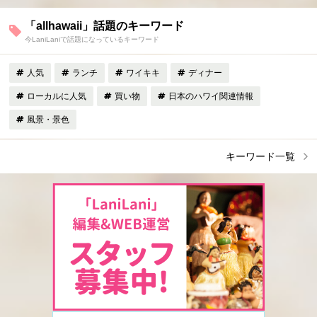
「allhawaii」話題のキーワード
今LaniLaniで話題になっているキーワード
人気
ランチ
ワイキキ
ディナー
ローカルに人気
買い物
日本のハワイ関連情報
風景・景色
キーワード一覧