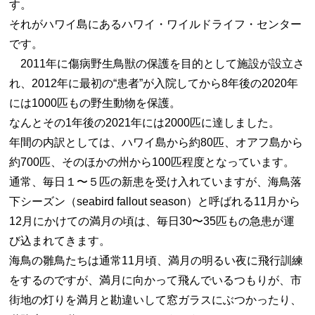
す。
それがハワイ島にあるハワイ・ワイルドライフ・センター
です。
2011年に傷病野生鳥獣の保護を目的として施設が設立さ
れ、2012年に最初の“患者”が入院してから8年後の2020年
には1000匹もの野生動物を保護。
なんとその1年後の2021年には2000匹に達しました。
年間の内訳としては、ハワイ島から約80匹、オアフ島から
約700匹、そのほかの州から100匹程度となっています。
通常、毎日１〜５匹の新患を受け入れていますが、海鳥落
下シーズン（seabird fallout season）と呼ばれる11月から
12月にかけての満月の頃は、毎日30〜35匹もの急患が運
び込まれてきます。
海鳥の雛鳥たちは通常11月頃、満月の明るい夜に飛行訓練
をするのですが、満月に向かって飛んでいるつもりが、市
街地の灯りを満月と勘違いして窓ガラスにぶつかったり、