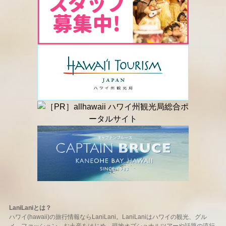
LaniLaniとは？
ハワイ(hawaii)の旅行情報ならLaniLani。LaniLaniはハワイの観光、グル