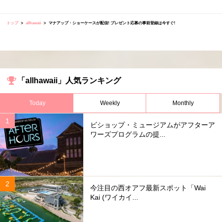
トップ
allhawaii
マナアップ・ショーケースが配信! プレゼント応募の事前登録は今すぐ!
「allhawaii」人気ランキング
Today
Weekly
Monthly
ビショップ・ミュージアムがアフターア
ワーズプログラムの提...
今注目の西オアフ最新スポット「Wai
Kai (ワイカイ...