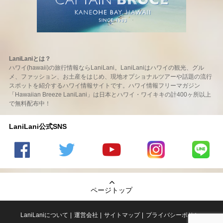
LaniLaniとは？
ハワイ(hawaii)の旅行情報ならLaniLani。LaniLaniはハワイの観光、グル
メ、ファッション、お土産をはじめ、現地オプショナルツアーや話題の流行
スポットを紹介するハワイ情報サイトです。ハワイ情報フリーマガジン
「Hawaiian Breeze LaniLani」は日本とハワイ・ワイキキの計400ヶ所以上
で無料配布中！
LaniLani公式SNS
LaniLani
LaniLani
LaniLani
LaniLani
LaniLani
の
のtwitter
の
の
のLINEを
Facebook
を見る
Youtube
Instagram
見る
ページトップ
を見る
チャンネ
を見る
ルを見る
LaniLaniについて
運営会社
サイトマップ
プライバシーポリシー