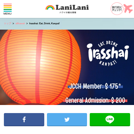
トップ
allhawaii
Irasshai: Eat, Drink, Kanpai!