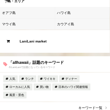
島・エリア
オアフ島
ハワイ島
マウイ島
カウアイ島
LaniLani market
「allhawaii」話題のキーワード
今LaniLaniで話題になっているキーワード
人気
ランチ
ワイキキ
ディナー
ローカルに人気
買い物
日本のハワイ関連情報
風景・景色
キーワード一覧