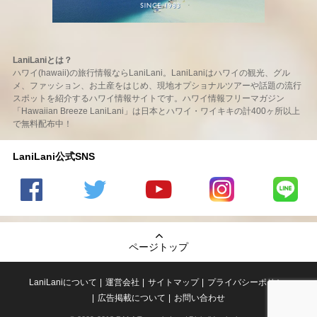
LaniLaniとは？
ハワイ(hawaii)の旅行情報ならLaniLani。LaniLaniはハワイの観光、グル
メ、ファッション、お土産をはじめ、現地オプショナルツアーや話題の流行
スポットを紹介するハワイ情報サイトです。ハワイ情報フリーマガジン
「Hawaiian Breeze LaniLani」は日本とハワイ・ワイキキの計400ヶ所以上
で無料配布中！
LaniLani公式SNS
LaniLani
LaniLani
LaniLani
LaniLani
LaniLani
の
のtwitter
の
の
のLINEを
Facebook
を見る
Youtube
Instagram
見る
ページトップ
を見る
チャンネ
を見る
ルを見る
LaniLaniについて
運営会社
サイトマップ
プライバシーポリシー
広告掲載について
お問い合わせ