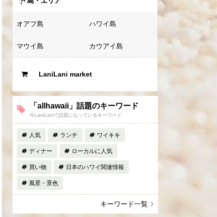
島・エリア
オアフ島
ハワイ島
マウイ島
カウアイ島
LaniLani market
「allhawaii」話題のキーワード
今LaniLaniで話題になっているキーワード
人気
ランチ
ワイキキ
ディナー
ローカルに人気
買い物
日本のハワイ関連情報
風景・景色
キーワード一覧