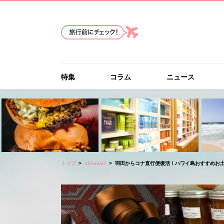
特集
コラム
ニュース
トップ
allhawaii
羽田からコナ直行便復活！ハワイ島おすすめお土