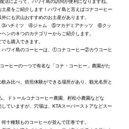
便復活によって、ハワイ島の訪問が便利になりますね。
土産をご紹介します！ハワイ島と言えばコナコーヒー
以外にも沢山おすすめのお土産があります。
 ➂ハチミツ ④ジャム ⑤マカデミアナッツ ⑥クッ
ーヘンの８つのカテゴリーからご紹介します。
どでも購入できます。
ハワイ島のコーヒーは、①コナコーヒー②カウコーヒ
大コーヒーの一つで有名な「コナ・コーヒー」農園がた
の飲み比べ、焙煎体験ができる場所があり、観光名所と
ーム、ドトールコナコーヒー農園、村松小農園などな
していますが、穴場は、KTAスーパーストアなどスー
、何十種類ものコーヒーが並んで圧巻です。