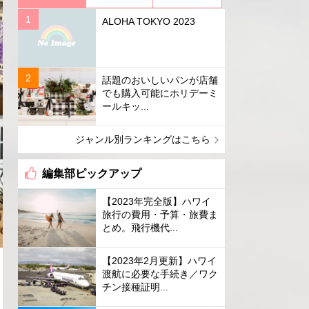
ALOHA TOKYO 2023
話題のおいしいパンが店舗
でも購入可能にホリデーミ
ールキッ...
ジャンル別ランキングはこちら
編集部ピックアップ
【2023年完全版】ハワイ
旅行の費用・予算・旅費ま
とめ。飛行機代...
【2023年2月更新】ハワイ
渡航に必要な手続き／ワク
チン接種証明...