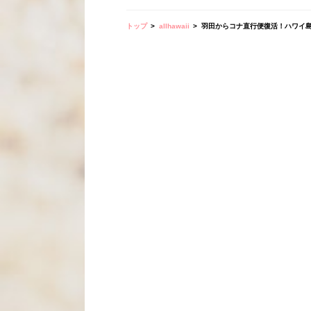
トップ
allhawaii
羽田からコナ直行便復活！ハワイ島