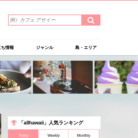
検
検
索
索
ワ
す
る
ー
ド
立ち情報
ジャンル
島・エリア
を
入
力
(例）
カ
フ
ェ
ア
サ
イ
ー
「allhawaii」人気ランキング
Today
Weekly
Monthly