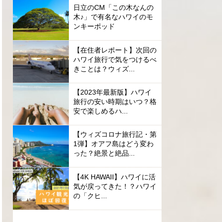
日立のCM「この木なんの
木♪」で有名なハワイのモ
ンキーポッド
【在住者レポート】次回の
ハワイ旅行で気をつけるべ
きことは？ウィズ...
【2023年最新版】ハワイ
旅行の安い時期はいつ？格
安で楽しめるハ...
【ウィズコロナ旅行記・第
1弾】オアフ島はどう変わ
った？絶景と絶品...
【4K HAWAII】ハワイに活
気が戻ってきた！？ハワイ
の「クヒ...