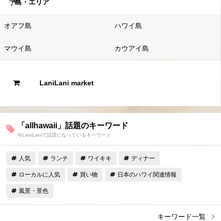
島・エリア
オアフ島
ハワイ島
マウイ島
カウアイ島
LaniLani market
「allhawaii」話題のキーワード
今LaniLaniで話題になっているキーワード
人気
ランチ
ワイキキ
ディナー
ローカルに人気
買い物
日本のハワイ関連情報
風景・景色
キーワード一覧