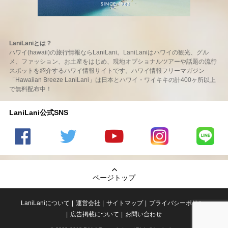
LaniLaniとは？
ハワイ(hawaii)の旅行情報ならLaniLani。LaniLaniはハワイの観光、グル
メ、ファッション、お土産をはじめ、現地オプショナルツアーや話題の流行
スポットを紹介するハワイ情報サイトです。ハワイ情報フリーマガジン
「Hawaiian Breeze LaniLani」は日本とハワイ・ワイキキの計400ヶ所以上
で無料配布中！
LaniLani公式SNS
LaniLani
LaniLani
LaniLani
LaniLani
LaniLani
の
のtwitter
の
の
のLINEを
Facebook
を見る
Youtube
Instagram
見る
ページトップ
を見る
チャンネ
を見る
ルを見る
LaniLaniについて
運営会社
サイトマップ
プライバシーポリシー
広告掲載について
お問い合わせ