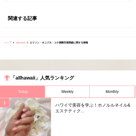
関連する記事
トップ
allhawaii
エリソン・オニヅカ・コナ国際空港閉鎖に関する情報
「allhawaii」人気ランキング
Today
Weekly
Monthly
ハワイで美容を学ぶ！ホノルルネイル&
エステティク...