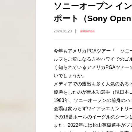
ソニーオープン イン 
ポート（Sony Open I
2024.01.23
allhawaii
今年もアメリカPGAツアー「 ソ
ルフをご覧になる方やハワイでのゴ
く知られているアメリカPGAツア
いでしょうか。
メディアでの露出も多く人気のある
優勝をしたのが青木功選手（現日本
1983年、ソニーオープンの前身の
会場は変わらずワイアラエカントリ
その18番ホールのイーグルのシーン
また、2022年には松山英樹選手がプ