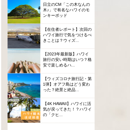
日立のCM「この木なんの
木♪」で有名なハワイのモ
ンキーポッド
【在住者レポート】次回の
ハワイ旅行で気をつけるべ
きことは？ウィズ...
【2023年最新版】ハワイ
旅行の安い時期はいつ？格
安で楽しめるハ...
【ウィズコロナ旅行記・第
1弾】オアフ島はどう変わ
った？絶景と絶品...
【4K HAWAII】ハワイに活
気が戻ってきた！？ハワイ
の「クヒ...