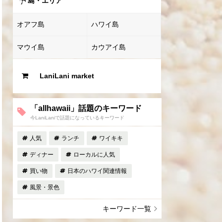
島・エリア
オアフ島
ハワイ島
マウイ島
カウアイ島
LaniLani market
「allhawaii」話題のキーワード
今LaniLaniで話題になっているキーワード
人気
ランチ
ワイキキ
ディナー
ローカルに人気
買い物
日本のハワイ関連情報
風景・景色
キーワード一覧