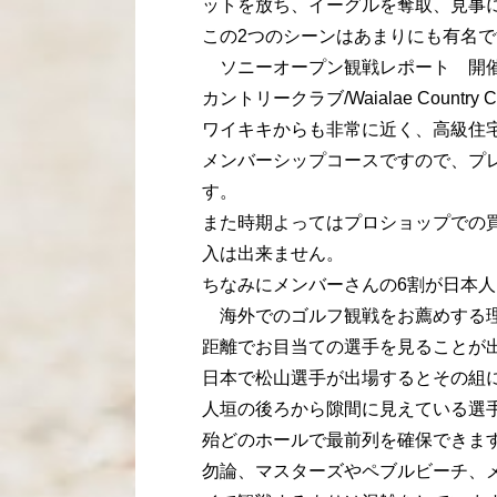
ットを放ち、イーグルを奪取、見事
この2つのシーンはあまりにも有名で
ソニーオープン観戦レポート 開催
カントリークラブ/Waialae Country
ワイキキからも非常に近く、高級住
メンバーシップコースですので、プ
す。
また時期よってはプロショップでの
入は出来ません。
ちなみにメンバーさんの6割が日本
海外でのゴルフ観戦をお薦めする理
距離でお目当ての選手を見ることが
日本で松山選手が出場するとその組に
人垣の後ろから隙間に見えている選
殆どのホールで最前列を確保できま
勿論、マスターズやペブルビーチ、