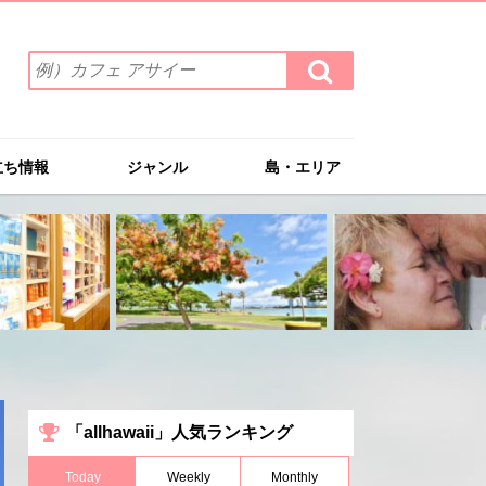
検
検
索
索
ワ
す
る
ー
ド
立ち情報
ジャンル
島・エリア
を
入
力
(例）
カ
フ
ェ
ア
サ
イ
ー
「allhawaii」人気ランキング
Today
Weekly
Monthly