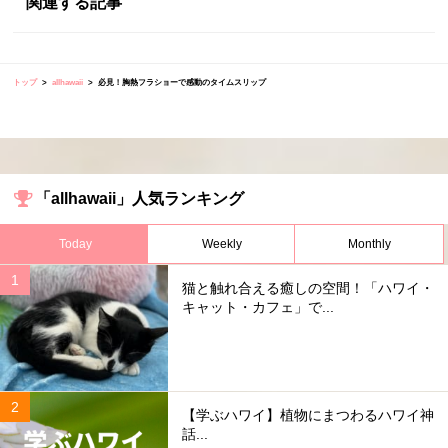
関連する記事
トップ
allhawaii
必見！胸熱フラショーで感動のタイムスリップ
「allhawaii」人気ランキング
Today
Weekly
Monthly
猫と触れ合える癒しの空間！「ハワイ・
キャット・カフェ」で...
【学ぶハワイ】植物にまつわるハワイ神
話...