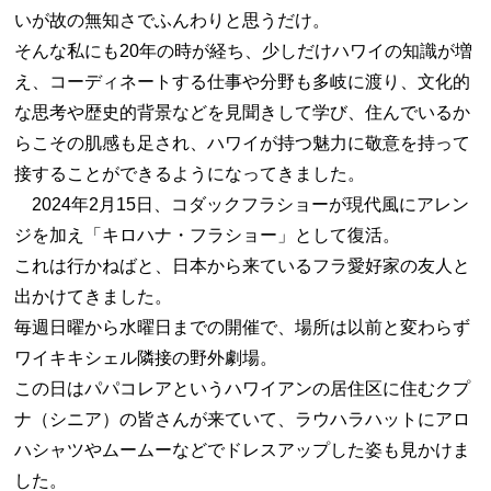
いが故の無知さでふんわりと思うだけ。
そんな私にも20年の時が経ち、少しだけハワイの知識が増
え、コーディネートする仕事や分野も多岐に渡り、文化的
な思考や歴史的背景などを見聞きして学び、住んでいるか
らこその肌感も足され、ハワイが持つ魅力に敬意を持って
接することができるようになってきました。
2024年2月15日、コダックフラショーが現代風にアレン
ジを加え「キロハナ・フラショー」として復活。
これは行かねばと、日本から来ているフラ愛好家の友人と
出かけてきました。
毎週日曜から水曜日までの開催で、場所は以前と変わらず
ワイキキシェル隣接の野外劇場。
この日はパパコレアというハワイアンの居住区に住むクプ
ナ（シニア）の皆さんが来ていて、ラウハラハットにアロ
ハシャツやムームーなどでドレスアップした姿も見かけま
した。