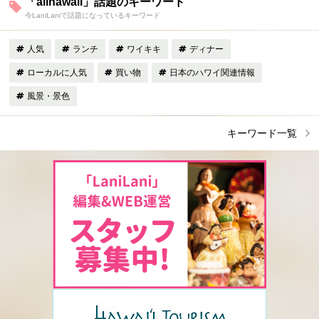
「allhawaii」話題のキーワード
今LaniLaniで話題になっているキーワード
人気
ランチ
ワイキキ
ディナー
ローカルに人気
買い物
日本のハワイ関連情報
風景・景色
キーワード一覧