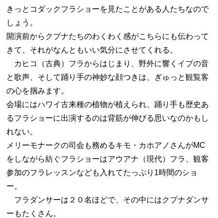
きっとコダックフラショーを見たことがある人たちなので
しょう。
開演前からクプナたちのわくわく感がこちらにも伝わって
きて、それがなんともいい気分にさせてくれる。
カヒコ（古典）フラからはじまり、野外に響くイプの音
と歌声、そして踊り手の神妙な顔つきは、ぎゅっと観覧客
の心を掴みます。
会場にはハワイ古来種の植物が植えられ、踊り手も歴史あ
るフラショーに出演するのは背筋が伸びる思いなのかもし
れない。
メリーモナークの司会も務めるキモ・カホアノさんがMC
をしながら紡ぐフラショーはアウアナ（現代）フラ、観客
参加のフラレッスンなども入れてたっぷり1時間のショ
ー。
フラダンサーは２０名ほどで、その中にはクプナダンサ
ーもたくさん。