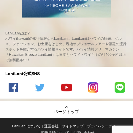
LaniLaniとは？
ハワイ(hawaii)の旅行情報ならLaniLani。LaniLaniはハワイの観光、グル
メ、ファッション、お土産をはじめ、現地オプショナルツアーや話題の流行
スポットを紹介するハワイ情報サイトです。ハワイ情報フリーマガジン
「Hawaiian Breeze LaniLani」は日本とハワイ・ワイキキの計400ヶ所以上
で無料配布中！
LaniLani公式SNS
LaniLani
LaniLani
LaniLani
LaniLani
LaniLani
の
のtwitter
の
の
のLINEを
Facebook
を見る
Youtube
Instagram
見る
ページトップ
を見る
チャンネ
を見る
ルを見る
LaniLaniについて
運営会社
サイトマップ
プライバシーポリシー
広告掲載について
お問い合わせ