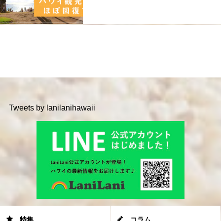
Tweets by lanilanihawaii
特集
コラム