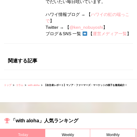
でだいたい毎日呟いています。
ハワイ情報ブログ → 【
ハワイの虹の端っこ
で
】
Twitter → 【
@ken_nobuyoshi
】
ブログ＆SNS 一覧
【
運営メディア一覧
】
関連する記事
トップ
コラム
with aloha
【在住者レポート】マノア・ファーマーズ・マーケットの様子を徹底紹介！
「with aloha」人気ランキング
Today
Weekly
Monthly