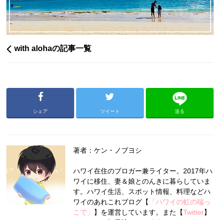
with alohaの記事一覧
シェア
ツイート
送る
著者：ケン・ノブヨシ
ハワイ在住のブロガー兼ライター。2017年ハ
ワイに移住、妻＆娘とのんきに暮らしていま
す。ハワイ生活、スポット情報、料理などハ
ワイのあれこれブログ【
「ハワイの虹の端っ
こで」
】を運営しています。また【
Twitter
】