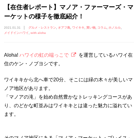
【在住者レポート】マノア・ファーマーズ・マ
ーケットの様子を徹底紹介！
2021.01.31
グルメ・レストラン
オアフ島
ワイキキ
買い物
コラム
ホノルル
メイドインハワイ
with aloha
Aloha!
ハワイの虹の端っこで
を運営しているハワイ在
住のケン・ノブヨシです。
ワイキキから北へ車で20分、そこには緑の木々が美しいマ
ノア地区があります。
「マノアの滝」を始め自然豊かなトレッキングコースがあ
り、のどかな町並みはワイキキとは違った魅力に溢れてい
ます。
そのマノア地区にある「マノア・マーケット・プレイス」