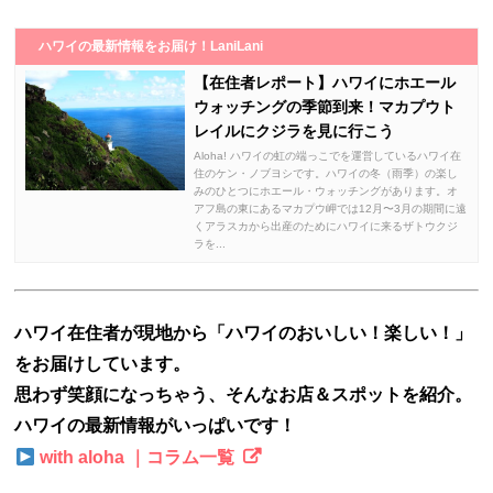
ハワイの最新情報をお届け！LaniLani
【在住者レポート】ハワイにホエール
ウォッチングの季節到来！マカプウト
レイルにクジラを見に行こう
Aloha! ハワイの虹の端っこでを運営しているハワイ在
住のケン・ノブヨシです。ハワイの冬（雨季）の楽し
みのひとつにホエール・ウォッチングがあります。オ
アフ島の東にあるマカプウ岬では12月〜3月の期間に遠
くアラスカから出産のためにハワイに来るザトウクジ
ラを...
ハワイ在住者が現地から「ハワイのおいしい！楽しい！」
をお届けしています。
思わず笑顔になっちゃう、そんなお店＆スポットを紹介。
ハワイの最新情報がいっぱいです！
with aloha ｜コラム一覧