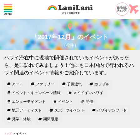
「2017年12月」のイベント
（4件）
ハワイ滞在中に現地で開催されているイベントがあった
ら、是非訪れてみましょう！他にも日本国内で行われるハ
ワイ関連のイベント情報をご紹介しています。
アート
ファミリー
子供連れ
カップル
イベント・キャンペーン情報
メイドインハワイ
エンターテイメント
イベント
開催
地元アーティスト
スポーツイベント
ハワイアンフード
見学・体験
期間限定
トップ
イベント