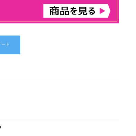
イート
)