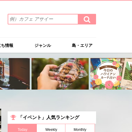
検
検
索
索
ワ
す
る
ー
ド
立ち情報
ジャンル
島・エリア
を
入
力
(例）
カ
フ
ェ
ア
サ
イ
ー
「イベント」人気ランキング
Today
Weekly
Monthly