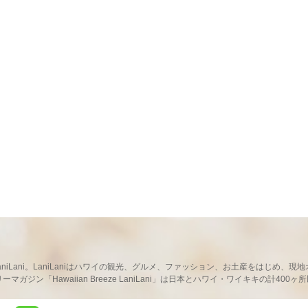
ならLaniLani。LaniLaniはハワイの観光、グルメ、ファッション、お土産をはじ
ガジン「Hawaiian Breeze LaniLani」は日本とハワイ・ワイキキの計400