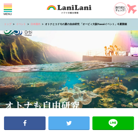
トップ
イベント
日本国内
オトナとコドモの夏の自由研究 「オービィ大阪Hawaiiイベント」今夏開催