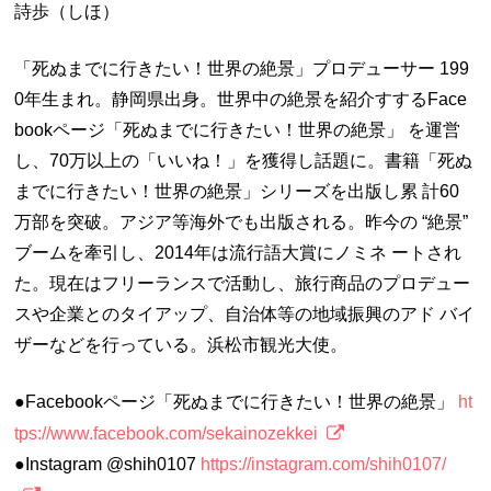
詩歩（しほ）
「死ぬまでに行きたい！世界の絶景」プロデューサー 199
0年生まれ。静岡県出身。世界中の絶景を紹介すするFace
bookページ「死ぬまでに行きたい！世界の絶景」 を運営
し、70万以上の「いいね！」を獲得し話題に。書籍「死ぬ
までに行きたい！世界の絶景」シリーズを出版し累 計60
万部を突破。アジア等海外でも出版される。昨今の “絶景”
ブームを牽引し、2014年は流行語大賞にノミネ ートされ
た。現在はフリーランスで活動し、旅行商品のプロデュー
スや企業とのタイアップ、自治体等の地域振興のアド バイ
ザーなどを行っている。浜松市観光大使。
●Facebookページ「死ぬまでに行きたい！世界の絶景」
ht
tps://www.facebook.com/sekainozekkei
●Instagram @shih0107
https://instagram.com/shih0107/