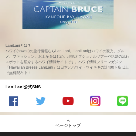
LaniLaniとは？
ハワイ(hawaii)の旅行情報ならLaniLani。LaniLaniはハワイの観光、グル
メ、ファッション、お土産をはじめ、現地オプショナルツアーや話題の流行
スポットを紹介するハワイ情報サイトです。ハワイ情報フリーマガジン
「Hawaiian Breeze LaniLani」は日本とハワイ・ワイキキの計400ヶ所以上
で無料配布中！
LaniLani公式SNS
LaniLani
LaniLani
LaniLani
LaniLani
LaniLani
の
のtwitter
の
の
のLINEを
Facebook
を見る
Youtube
Instagram
見る
ページトップ
を見る
チャンネ
を見る
ルを見る