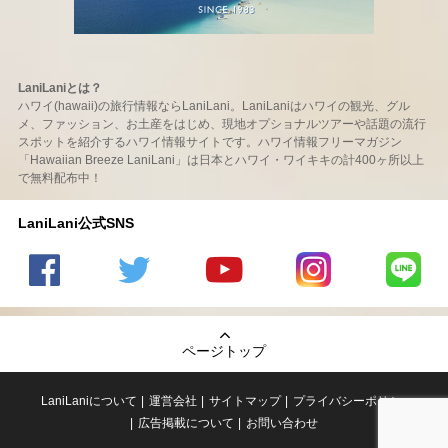
LaniLaniとは？
ハワイ(hawaii)の旅行情報ならLaniLani。LaniLaniはハワイの観光、グル
メ、ファッション、お土産をはじめ、現地オプショナルツアーや話題の流行
スポットを紹介するハワイ情報サイトです。ハワイ情報フリーマガジン
「Hawaiian Breeze LaniLani」は日本とハワイ・ワイキキの計400ヶ所以上
で無料配布中！
LaniLani公式SNS
LaniLani
LaniLani
LaniLani
LaniLani
LaniLani
の
のtwitter
の
の
のLINEを
Facebook
を見る
Youtube
Instagram
見る
ページトップ
を見る
チャンネ
を見る
ルを見る
LaniLaniについて
運営会社
サイトマップ
プライバシーポリシー
広告掲載について
お問い合わせ