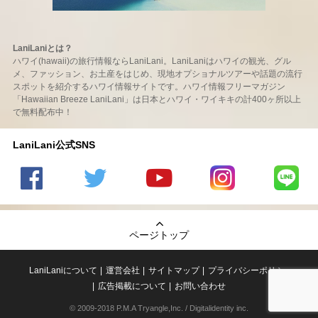
LaniLaniとは？
ハワイ(hawaii)の旅行情報ならLaniLani。LaniLaniはハワイの観光、グル
メ、ファッション、お土産をはじめ、現地オプショナルツアーや話題の流行
スポットを紹介するハワイ情報サイトです。ハワイ情報フリーマガジン
「Hawaiian Breeze LaniLani」は日本とハワイ・ワイキキの計400ヶ所以上
で無料配布中！
LaniLani公式SNS
LaniLani
LaniLani
LaniLani
LaniLani
LaniLani
の
のtwitter
の
の
のLINEを
Facebook
を見る
Youtube
Instagram
見る
ページトップ
を見る
チャンネ
を見る
ルを見る
LaniLaniについて
運営会社
サイトマップ
プライバシーポリシー
広告掲載について
お問い合わせ
© 2009-2018 P.M.A Tryangle,Inc. / Digitalidentity inc.