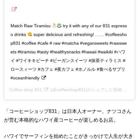
Match Raw Tiramisu
try it with any of our 831 espress
o drinks
super delicious and refreshing! . . . . #coffeesho
p831 #coffee #cafe # raw #matcha #vegansweets #rawswe
ets #tiramisu #tasty #healthysnacks #hawaii #waikiki #ハワ
イ #ワイキキビーチ #ビーガンスイーツ #抹茶ティラミス #
ロースィーツ #カフェ #夜カフェ #ホノルル #食べるサプリ
#oceanfriendly
Coffee shop 831
(@coffeeshop831)がシェアした投稿 –
201
「コーヒーショップ831」は日本人オーナー、ナツコさん
が営む本格的なハワイ産コーヒーが楽しめるお店。
ハワイでサーフィンを始めたことがきっかけで人生が大き