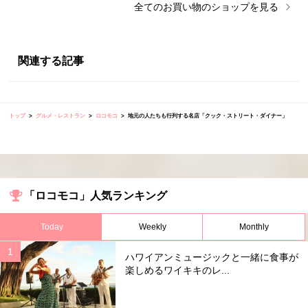
全ての
お買い物
のショップを見る
関連する記事
トップ
グルメ・レストラン
ロコモコ
地元の人たちも行列する名店「クック・ストリート・ダイナー」
「ロコモコ」人気ランキング
Today
Weekly
Monthly
ハワイアンミュージックと一緒に食事が
楽しめるワイキキのレ...