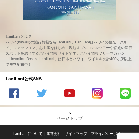
LaniLaniとは？
ハワイ(hawaii)の旅行情報ならLaniLani。LaniLaniはハワイの観光、グル
メ、ファッション、お土産をはじめ、現地オプショナルツアーや話題の流行
スポットを紹介するハワイ情報サイトです。ハワイ情報フリーマガジン
「Hawaiian Breeze LaniLani」は日本とハワイ・ワイキキの計400ヶ所以上
で無料配布中！
LaniLani公式SNS
LaniLani
LaniLani
LaniLani
LaniLani
LaniLani
の
のtwitter
の
の
のLINEを
Facebook
を見る
Youtube
Instagram
見る
ページトップ
を見る
チャンネ
を見る
ルを見る
LaniLaniについて
運営会社
サイトマップ
プライバシーポリシー