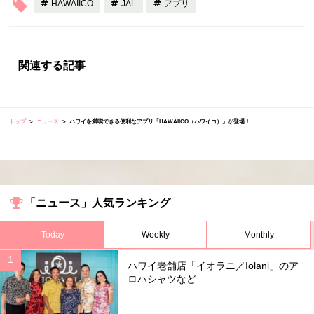
HAWAIICO
JAL
アプリ
関連する記事
トップ
ニュース
ハワイを満喫できる便利なアプリ「HAWAIICO（ハワイコ）」が登場！
「ニュース」人気ランキング
Today
Weekly
Monthly
ハワイ老舗店「イオラニ／Iolani」のア
ロハシャツなど...