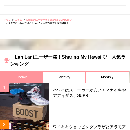
トップ
コラム
LaniLaniユーザー発！Sharing My Hawaii♡
人気アロハシャツ点の「カハラ」がアラモアナ内で移転！
「LaniLaniユーザー発！Sharing My Hawaii♡」人気ラ
ンキング
Today
Weekly
Monthly
ハワイはスニーカーが安い！？ナイキや
アディダス、SUPR...
ワイキキショッピングプラザとアラモア