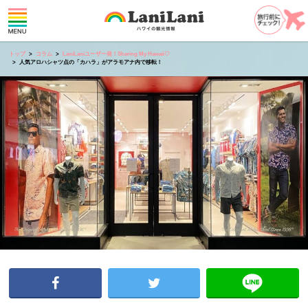
トップ
コラム
LaniLaniユーザー発！Sharing My Hawaii♡
人気アロハシャツ点の「カハラ」がアラモアナ内で移転！