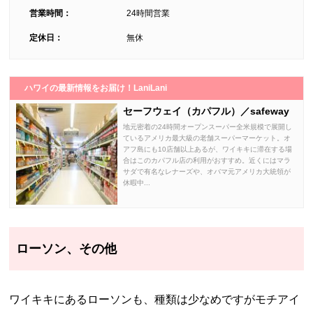
営業時間：
24時間営業
定休日：
無休
ハワイの最新情報をお届け！LaniLani
セーフウェイ（カパフル）／safeway
地元密着の24時間オープンスーパー全米規模で展開し
ているアメリカ最大級の老舗スーパーマーケット。オ
アフ島にも10店舗以上あるが、ワイキキに滞在する場
合はこのカパフル店の利用がおすすめ。近くにはマラ
サダで有名なレナーズや、オバマ元アメリカ大統領が
休暇中...
ローソン、その他
ワイキキにあるローソンも、種類は少なめですがモチアイ