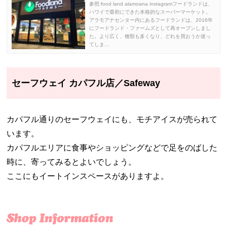
参照:food land alamoana instagramフードランドは、
ハワイで最初にできた本格的なスーパーマーケット。
アラモアナセンター内にあるフードランドは、2016年
にフードランド・ファームズとして再オープンしまし
た。より広く、種類も多くなり、どれを買おうか迷っ
てしま...
セーフウェイ カパフル店／Safeway
カパフル通りのセーフウェイにも、モチアイスが売られて
います。
カパフルエリアに食事やショッピングなどで足をのばした
時に、寄ってみるとよいでしょう。
ここにもイートインスペースがありますよ。