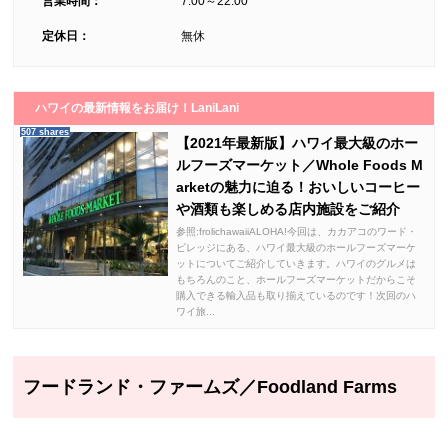
営業時間：
7:00～22:00
定休日：
無休
ハワイの最新情報をお届け！LaniLani
507 shares
【2021年最新版】ハワイ最大級のホー
ルフーズマーケット／Whole Foods M
arketの魅力に迫る！おいしいコーヒー
や酒類も楽しめる店内施設をご紹介
参照:frolichawaiiALOHA!今回は、カカアコのワード・
ビレッジにある、ハワイ最大級のホールフーズマーケ
ットについてご紹介していきます。ハワイのグルメは
もちろんのこと、ホールフーズマーケットだからこそ
購入できる輸入品も取り揃えているのです！次回のハ
ワイ旅...
フードランド・ファームズ／Foodland Farms