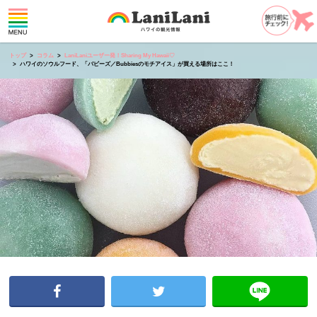
トップ
コラム
LaniLaniユーザー発！Sharing My Hawaii♡
ハワイのソウルフード、「バビーズ／Bubbiesのモチアイス」が買える場所はここ！