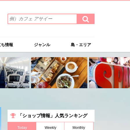
検
検
索
索
ワ
す
る
ー
ド
立ち情報
ジャンル
島・エリア
を
入
力
(例）
カ
フ
ェ
ア
サ
イ
ー
「ショップ情報」人気ランキング
Today
Weekly
Monthly