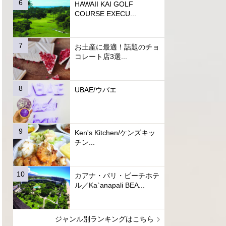
HAWAII KAI GOLF
COURSE EXECU...
お土産に最適！話題のチョ
コレート店3選...
UBAE/ウバエ
Ken's Kitchen/ケンズキッ
チン...
カアナ・パリ・ビーチホテ
ル／Ka`anapali BEA...
ジャンル別ランキングはこちら