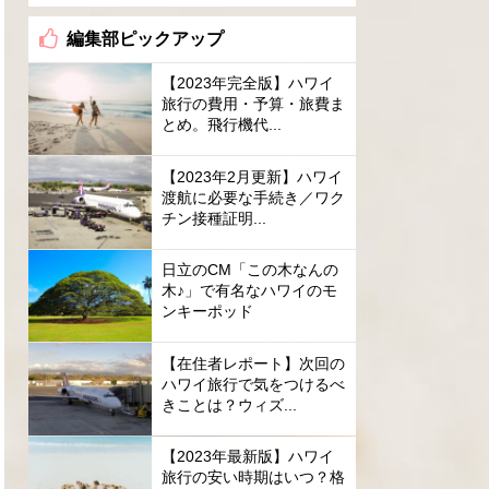
編集部ピックアップ
【2023年完全版】ハワイ
旅行の費用・予算・旅費ま
とめ。飛行機代...
【2023年2月更新】ハワイ
渡航に必要な手続き／ワク
チン接種証明...
日立のCM「この木なんの
木♪」で有名なハワイのモ
ンキーポッド
【在住者レポート】次回の
ハワイ旅行で気をつけるべ
きことは？ウィズ...
【2023年最新版】ハワイ
旅行の安い時期はいつ？格