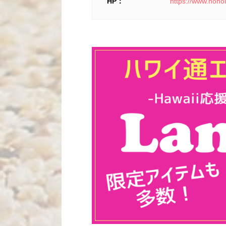
HP：
https://www.honol