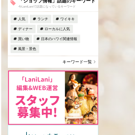
「ショップ情報」話題のキーワード
今LaniLaniで話題になっているキーワード
人気
ランチ
ワイキキ
ディナー
ローカルに人気
買い物
日本のハワイ関連情報
風景・景色
キーワード一覧