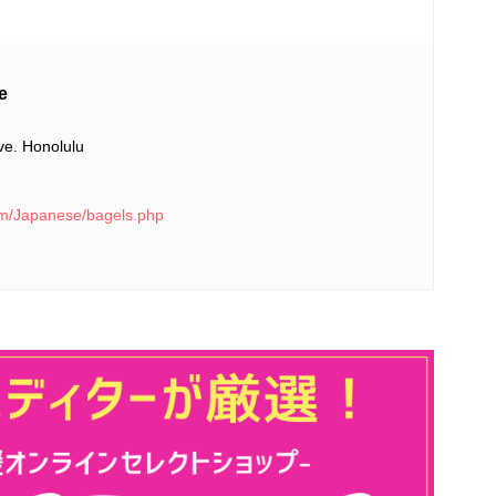
e
e. Honolulu
om/Japanese/bagels.php