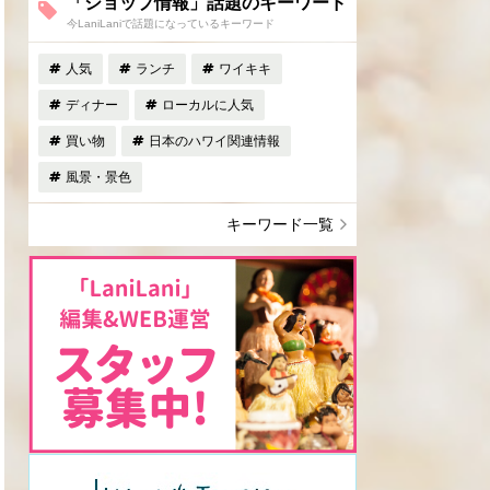
「ショップ情報」話題のキーワード
今LaniLaniで話題になっているキーワード
人気
ランチ
ワイキキ
ディナー
ローカルに人気
買い物
日本のハワイ関連情報
風景・景色
キーワード一覧