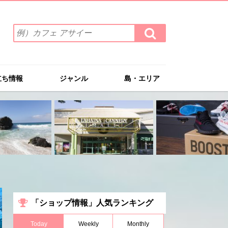
検
検
索
索
ワ
す
る
ー
ド
立ち情報
ジャンル
島・エリア
を
入
力
(例）
カ
フ
ェ
ア
サ
イ
ー
「ショップ情報」人気ランキング
Today
Weekly
Monthly