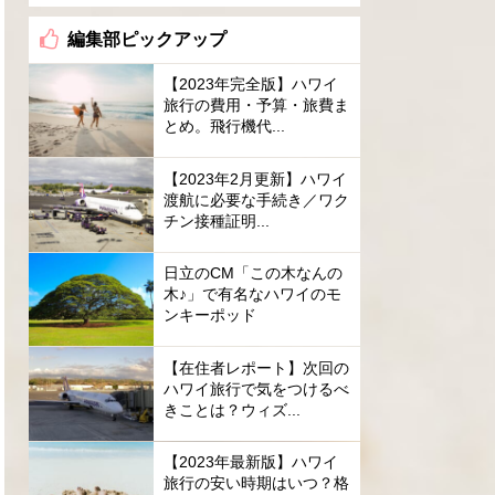
編集部ピックアップ
【2023年完全版】ハワイ
旅行の費用・予算・旅費ま
とめ。飛行機代...
【2023年2月更新】ハワイ
渡航に必要な手続き／ワク
チン接種証明...
日立のCM「この木なんの
木♪」で有名なハワイのモ
ンキーポッド
【在住者レポート】次回の
ハワイ旅行で気をつけるべ
きことは？ウィズ...
【2023年最新版】ハワイ
旅行の安い時期はいつ？格