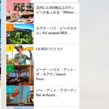
店内に1,000枚以上のTシ
ャツがあふれる「88tees...
カアナ・パリ・ビーチホテ
ル／Ka`anapali BEA...
LILIKOI /リリコイ
ビーチ・ハウス・アット・
ザ・モアナ／beach
hous...
バー・アット・アズーア／
Bar at Azure...