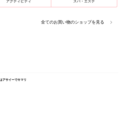
アクティビティ
スパ・エステ
全ての
お買い物
のショップを見る
はアサイーでキマリ