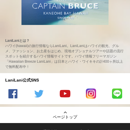
LaniLaniとは？
ハワイ(hawaii)の旅行情報ならLaniLani。LaniLaniはハワイの観光、グル
メ、ファッション、お土産をはじめ、現地オプショナルツアーや話題の流行
スポットを紹介するハワイ情報サイトです。ハワイ情報フリーマガジン
「Hawaiian Breeze LaniLani」は日本とハワイ・ワイキキの計400ヶ所以上
で無料配布中！
LaniLani公式SNS
LaniLani
LaniLani
LaniLani
LaniLani
LaniLani
の
のtwitter
の
の
のLINEを
Facebook
を見る
Youtube
Instagram
見る
ページトップ
を見る
チャンネ
を見る
ルを見る