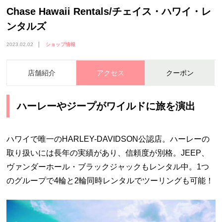
Chase Hawaii Rentals/チェイス・ハワイ・レ
ンタルズ
2023.02.02
ショップ情報
店舗紹介
アクセス
クーポン
ハーレーやジープがワイルドに旅を演出
ハワイで唯一の
HARLEY-DAVIDSON
公認店。ハーレーの
取り扱いには長年の実績があり、信頼度が別格。
JEEP
、
ヴァンダーホール・ブラックジャックもレンタル中。
1
つ
のグループで
4
輪と
2
輪同時レンタルでツーリングも可能！