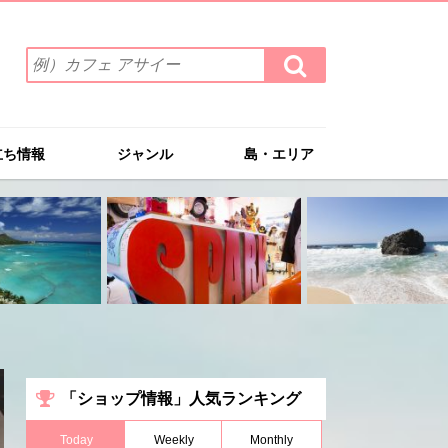
検
検
索
索
ワ
す
る
ー
ド
立ち情報
ジャンル
島・エリア
を
入
力
(例）
カ
フ
ェ
ア
サ
イ
ー
「ショップ情報」人気ランキング
Today
Weekly
Monthly