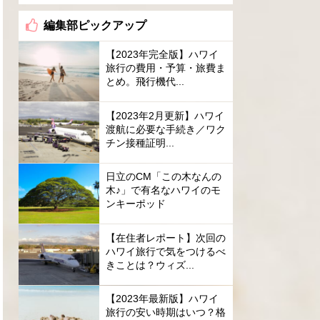
編集部ピックアップ
【2023年完全版】ハワイ
旅行の費用・予算・旅費ま
とめ。飛行機代...
【2023年2月更新】ハワイ
渡航に必要な手続き／ワク
チン接種証明...
日立のCM「この木なんの
木♪」で有名なハワイのモ
ンキーポッド
【在住者レポート】次回の
ハワイ旅行で気をつけるべ
きことは？ウィズ...
【2023年最新版】ハワイ
旅行の安い時期はいつ？格