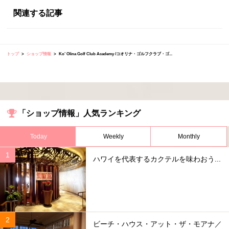
関連する記事
トップ
ショップ情報
Ko’ Olina Golf Club Academy /コオリナ・ゴルフクラブ・ゴ...
「ショップ情報」人気ランキング
Today
Weekly
Monthly
ハワイを代表するカクテルを味わおう...
ビーチ・ハウス・アット・ザ・モアナ／