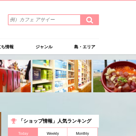
検
検
索
索
ワ
す
る
ー
ド
立ち情報
ジャンル
島・エリア
を
入
力
(例）
カ
フ
ェ
ア
サ
イ
ー
「ショップ情報」人気ランキング
Today
Weekly
Monthly