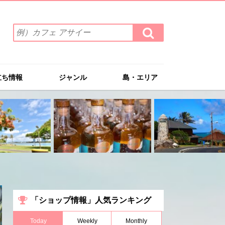
検
検
索
索
ワ
す
る
ー
ド
立ち情報
ジャンル
島・エリア
を
入
力
(例）
カ
フ
ェ
ア
サ
イ
ー
「ショップ情報」人気ランキング
Today
Weekly
Monthly