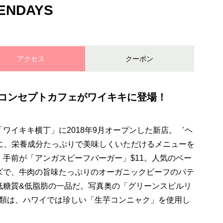
NDAYS
アクセス
クーポン
コンセプトカフェがワイキキに登場！
ワイキキ横丁」に2018年9月オープンした新店。゛ヘ
に、栄養成分たっぷりで美味しくいただけるメニューを
手前が「アンガスビーフバーガー」$11。人気のベー
ズで、牛肉の旨味たっぷりのオーガニックビーフのパテ
低糖質&低脂肪の一品だ。写真奥の「グリーンスピルリ
ジー類は、ハワイでは珍しい「生芋コンニャク」を使用し