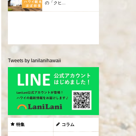
の「クヒ...
Tweets by lanilanihawaii
特集
コラム