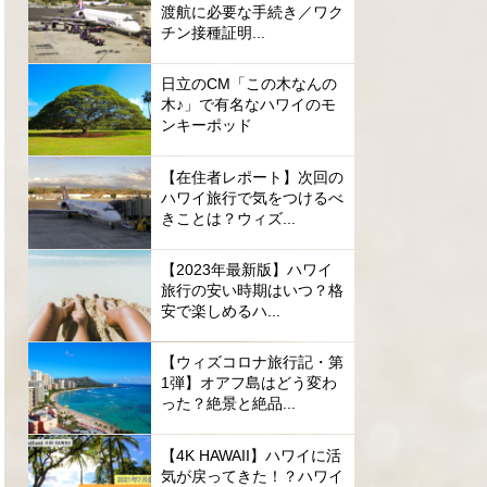
渡航に必要な手続き／ワク
チン接種証明...
日立のCM「この木なんの
木♪」で有名なハワイのモ
ンキーポッド
【在住者レポート】次回の
ハワイ旅行で気をつけるべ
きことは？ウィズ...
【2023年最新版】ハワイ
旅行の安い時期はいつ？格
安で楽しめるハ...
【ウィズコロナ旅行記・第
1弾】オアフ島はどう変わ
った？絶景と絶品...
【4K HAWAII】ハワイに活
気が戻ってきた！？ハワイ