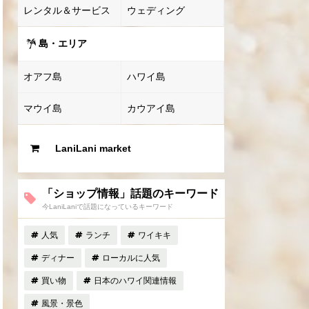
レンタル＆サービス
ウェディング
島・エリア
オアフ島
ハワイ島
マウイ島
カウアイ島
LaniLani market
「ショップ情報」話題のキーワード
今LaniLaniで話題になっているキーワード
人気
ランチ
ワイキキ
ディナー
ローカルに人気
買い物
日本のハワイ関連情報
風景・景色