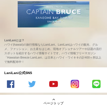
LaniLaniとは？
ハワイ(hawaii)の旅行情報ならLaniLani。LaniLaniはハワイの観光、グル
メ、ファッション、お土産をはじめ、現地オプショナルツアーや話題の流行
スポットを紹介するハワイ情報サイトです。ハワイ情報フリーマガジン
「Hawaiian Breeze LaniLani」は日本とハワイ・ワイキキの計400ヶ所以上
で無料配布中！
LaniLani公式SNS
LaniLani
LaniLani
LaniLani
LaniLani
LaniLani
の
のtwitter
の
の
のLINEを
Facebook
を見る
Youtube
Instagram
見る
ページトップ
を見る
チャンネ
を見る