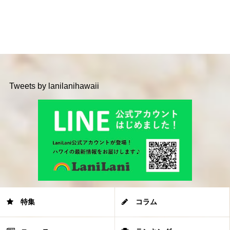
Tweets by lanilanihawaii
特集
コラム