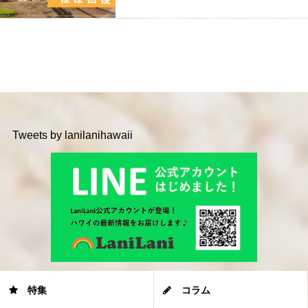
Tweets by lanilanihawaii
特集
コラム