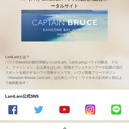
LaniLaniとは？
ハワイ(hawaii)の旅行情報ならLaniLani。LaniLaniはハワイの観光、グル
メ、ファッション、お土産をはじめ、現地オプショナルツアーや話題の流行
スポットを紹介するハワイ情報サイトです。ハワイ情報フリーマガジン
「Hawaiian Breeze LaniLani」は日本とハワイ・ワイキキの計400ヶ所以上
で無料配布中！
LaniLani公式SNS
LaniLani
LaniLani
LaniLani
LaniLani
LaniLani
の
のtwitter
の
の
のLINEを