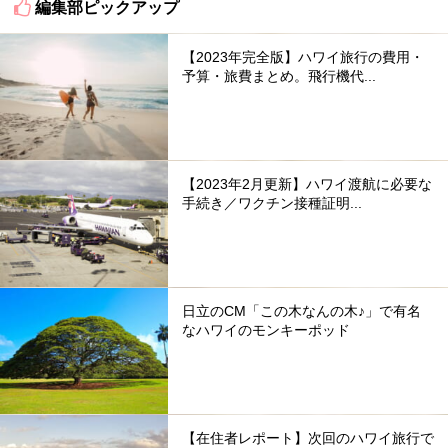
編集部ピックアップ
【2023年完全版】ハワイ旅行の費用・
予算・旅費まとめ。飛行機代...
【2023年2月更新】ハワイ渡航に必要な
手続き／ワクチン接種証明...
日立のCM「この木なんの木♪」で有名
なハワイのモンキーポッド
【在住者レポート】次回のハワイ旅行で