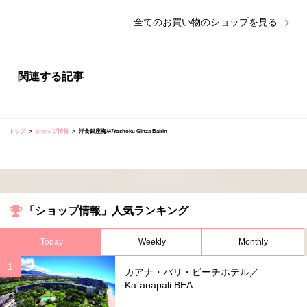
全ての
お買い物
のショップを見る
関連する記事
トップ
ショップ情報
洋食銀座梅林/Yoshoku Ginza Bairin
「ショップ情報」人気ランキング
Today
Weekly
Monthly
カアナ・パリ・ビーチホテル／
Ka`anapali BEA...