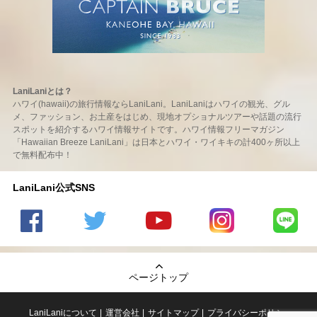
LaniLaniとは？
ハワイ(hawaii)の旅行情報ならLaniLani。LaniLaniはハワイの観光、グル
メ、ファッション、お土産をはじめ、現地オプショナルツアーや話題の流行
スポットを紹介するハワイ情報サイトです。ハワイ情報フリーマガジン
「Hawaiian Breeze LaniLani」は日本とハワイ・ワイキキの計400ヶ所以上
で無料配布中！
LaniLani公式SNS
LaniLani
LaniLani
LaniLani
LaniLani
LaniLani
の
のtwitter
の
の
のLINEを
Facebook
を見る
Youtube
Instagram
見る
ページトップ
を見る
チャンネ
を見る
ルを見る
LaniLaniについて
運営会社
サイトマップ
プライバシーポリシー