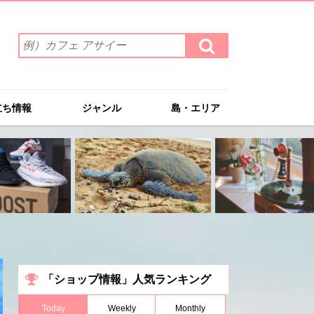
検
検
索
索
ワ
す
る
ー
ド
立ち情報
ジャンル
島・エリア
を
入
力
(例）
カ
フ
ェ
ア
サ
イ
ー
「ショップ情報」人気ランキング
Today
Weekly
Monthly