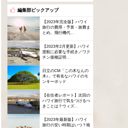
編集部ピックアップ
【2023年完全版】ハワイ
旅行の費用・予算・旅費ま
とめ。飛行機代...
【2023年2月更新】ハワイ
渡航に必要な手続き／ワク
チン接種証明...
日立のCM「この木なんの
木♪」で有名なハワイのモ
ンキーポッド
【在住者レポート】次回の
ハワイ旅行で気をつけるべ
きことは？ウィズ...
【2023年最新版】ハワイ
旅行の安い時期はいつ？格