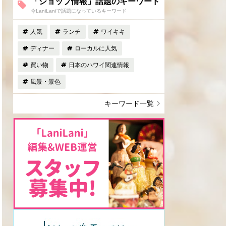
「ショップ情報」話題のキーワード
今LaniLaniで話題になっているキーワード
人気
ランチ
ワイキキ
ディナー
ローカルに人気
買い物
日本のハワイ関連情報
風景・景色
キーワード一覧