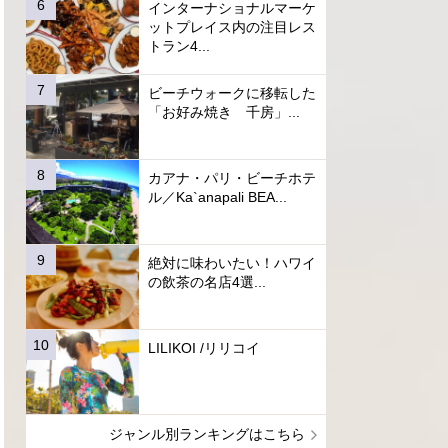
インターナショナルマーケ
ットプレイス内の注目レス
トラン4...
ビーチウォークに移転した
「お好み焼き 千房」...
カアナ・パリ・ビーチホテ
ル／Ka`anapali BEA...
絶対に味わいたい！ハワイ
の飲茶の名店4選...
LILIKOI /リリコイ
ジャンル別ランキングはこちら