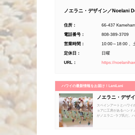
ノエラニ・デザイン／Noelani De
住所：
66-437 Kameham
電話番号：
808-389-3709
営業時間：
10:00～18:00 、
定休日：
日曜
URL：
https://noelaniha
ハワイの最新情報をお届け！LaniLani
ノエラニ・デザイン／N
スペインアートとハワイの
ョアに工房があるハンド
がノエラニ･ラブ氏だ。ハ