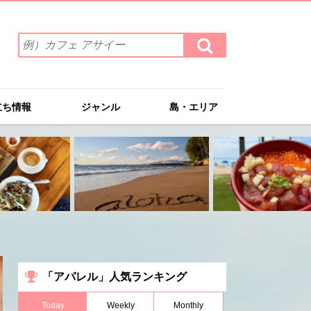
検
検
索
索
ワ
す
る
ー
ド
立ち情報
ジャンル
島・エリア
を
入
力
(例）
カ
フ
ェ
ア
サ
イ
ー
「アパレル」人気ランキング
Today
Weekly
Monthly