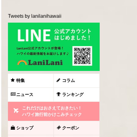
Tweets by lanilanihawaii
特集
コラム
ニュース
ランキング
これだけはおさえておきたい！
ハワイ旅行前かけこみチェック
ショップ
クーポン