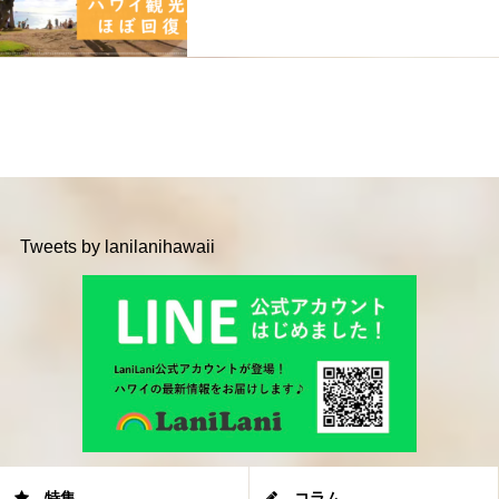
Tweets by lanilanihawaii
特集
コラム