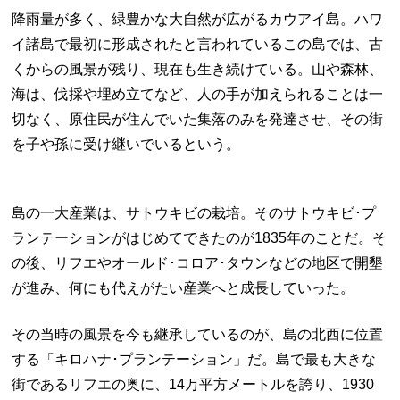
降雨量が多く、緑豊かな大自然が広がるカウアイ島。ハワ
イ諸島で最初に形成されたと言われているこの島では、古
くからの風景が残り、現在も生き続けている。山や森林、
海は、伐採や埋め立てなど、人の手が加えられることは一
切なく、原住民が住んでいた集落のみを発達させ、その街
を子や孫に受け継いでいるという。
島の一大産業は、サトウキビの栽培。そのサトウキビ･プ
ランテーションがはじめてできたのが1835年のことだ。そ
の後、リフエやオールド･コロア･タウンなどの地区で開墾
が進み、何にも代えがたい産業へと成長していった。
その当時の風景を今も継承しているのが、島の北西に位置
する「キロハナ･プランテーション」だ。島で最も大きな
街であるリフエの奥に、14万平方メートルを誇り、1930