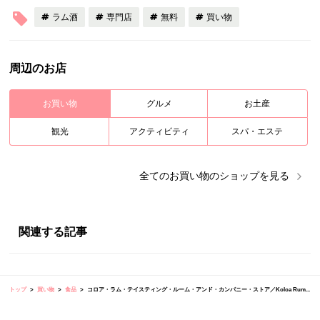
ラム酒
専門店
無料
買い物
周辺のお店
お買い物
グルメ
お土産
観光
アクティビティ
スパ・エステ
全ての
お買い物
のショップを見る
関連する記事
トップ
買い物
食品
コロア・ラム・テイスティング・ルーム・アンド・カンパニー・ストア／Koloa Rum...