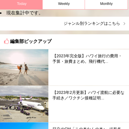
Today
Weekly
Monthly
現在集計中です。
ジャンル別ランキングはこちら
編集部ピックアップ
【2023年完全版】ハワイ旅行の費用・
予算・旅費まとめ。飛行機代...
【2023年2月更新】ハワイ渡航に必要な
手続き／ワクチン接種証明...
日立のCM「この木なんの木♪」で有名