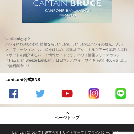
LaniLaniとは？
ハワイ(hawaii)の旅行情報ならLaniLani。LaniLaniはハワイの観光、グル
メ、ファッション、お土産をはじめ、現地オプショナルツアーや話題の流行
スポットを紹介するハワイ情報サイトです。ハワイ情報フリーマガジン
「Hawaiian Breeze LaniLani」は日本とハワイ・ワイキキの計400ヶ所以上
で無料配布中！
LaniLani公式SNS
LaniLani
LaniLani
LaniLani
LaniLani
LaniLani
の
のtwitter
の
の
のLINEを
Facebook
を見る
Youtube
Instagram
見る
ページトップ
を見る
チャンネ
を見る
ルを見る
LaniLaniについて
運営会社
サイトマップ
プライバシーポリシー