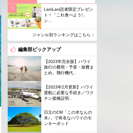
LaniLani読者限定プレゼン
ト！「これ食べよう!」
シ...
ジャンル別ランキングはこちら
編集部ピックアップ
【2023年完全版】ハワイ
旅行の費用・予算・旅費ま
とめ。飛行機代...
【2023年2月更新】ハワイ
渡航に必要な手続き／ワク
チン接種証明...
日立のCM「この木なんの
木♪」で有名なハワイのモ
ンキーポッド