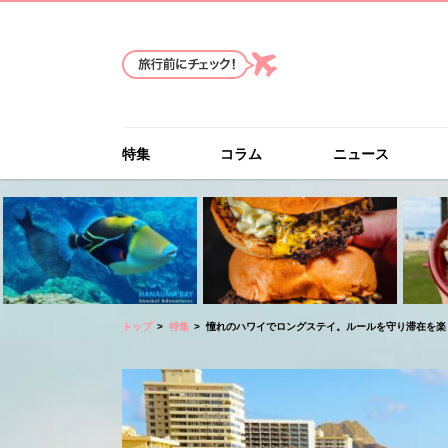
特集
コラム
ニュース
トップ
特集
憧れのハワイでロングステイ。ルールを守り滞在を楽