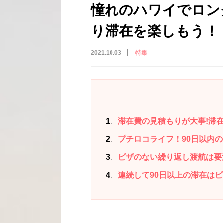
憧れのハワイでロン
り滞在を楽しもう！
2021.10.03
特集
1
滞在費の見積もりが大事!滞
2
プチロコライフ！90日以内
3
ビザのない繰り返し渡航は要
4
連続して90日以上の滞在は