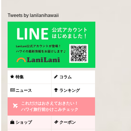
Tweets by lanilanihawaii
特集
コラム
ニュース
ランキング
これだけはおさえておきたい！
ハワイ旅行前かけこみチェック
ショップ
クーポン