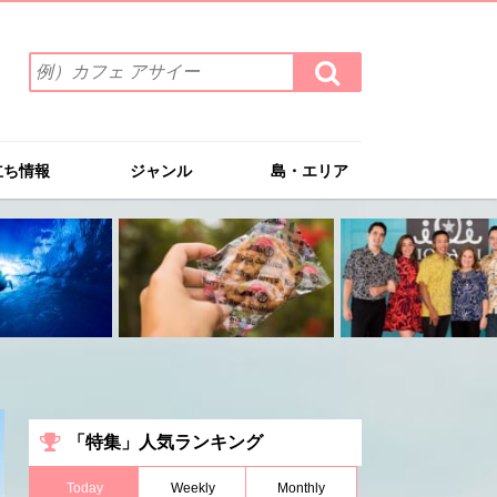
検
検
索
索
ワ
す
る
ー
ド
立ち情報
ジャンル
島・エリア
を
入
力
(例）
カ
フ
ェ
ア
サ
イ
ー
「特集」人気ランキング
Today
Weekly
Monthly