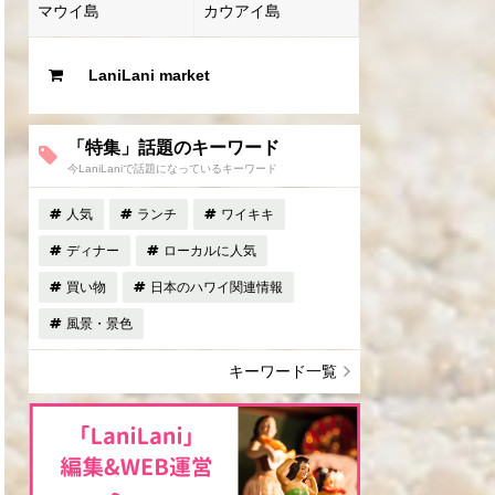
マウイ島
カウアイ島
LaniLani market
「特集」話題のキーワード
今LaniLaniで話題になっているキーワード
人気
ランチ
ワイキキ
ディナー
ローカルに人気
買い物
日本のハワイ関連情報
風景・景色
キーワード一覧