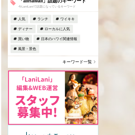
「allhawaii」話題のキーワード
今LaniLaniで話題になっているキーワード
人気
ランチ
ワイキキ
ディナー
ローカルに人気
買い物
日本のハワイ関連情報
風景・景色
キーワード一覧