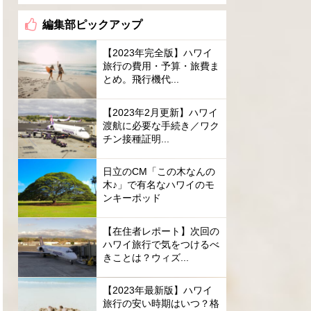
編集部ピックアップ
【2023年完全版】ハワイ
旅行の費用・予算・旅費ま
とめ。飛行機代...
【2023年2月更新】ハワイ
渡航に必要な手続き／ワク
チン接種証明...
日立のCM「この木なんの
木♪」で有名なハワイのモ
ンキーポッド
【在住者レポート】次回の
ハワイ旅行で気をつけるべ
きことは？ウィズ...
【2023年最新版】ハワイ
旅行の安い時期はいつ？格