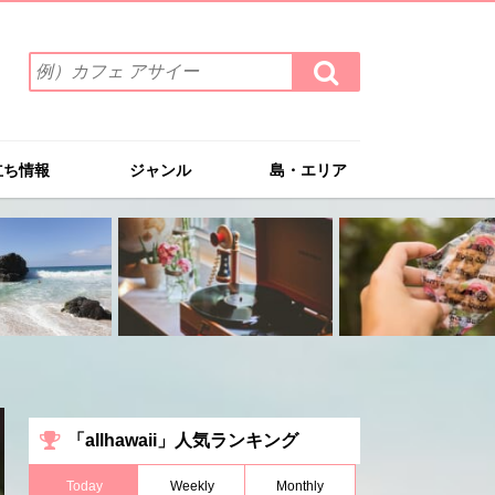
検
検
索
索
ワ
す
る
ー
ド
立ち情報
ジャンル
島・エリア
を
入
力
(例）
カ
フ
ェ
ア
サ
イ
ー
「allhawaii」人気ランキング
Today
Weekly
Monthly