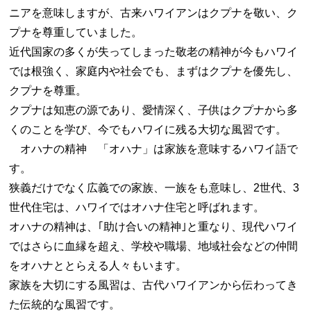
ニアを意味しますが、古来ハワイアンはクプナを敬い、ク
プナを尊重していました。
近代国家の多くが失ってしまった敬老の精神が今もハワイ
では根強く、家庭内や社会でも、まずはクプナを優先し、
クプナを尊重。
クプナは知恵の源であり、愛情深く、子供はクプナから多
くのことを学び、今でもハワイに残る大切な風習です。
オハナの精神 「オハナ」は家族を意味するハワイ語で
す。
狭義だけでなく広義での家族、一族をも意味し、2世代、3
世代住宅は、ハワイではオハナ住宅と呼ばれます。
オハナの精神は、｢助け合いの精神｣と重なり、現代ハワイ
ではさらに血縁を超え、学校や職場、地域社会などの仲間
をオハナととらえる人々もいます。
家族を大切にする風習は、古代ハワイアンから伝わってき
た伝統的な風習です。