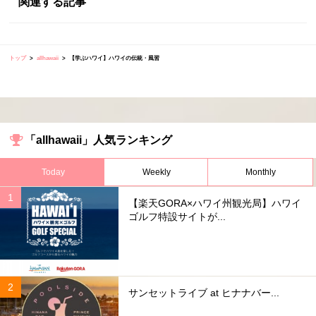
関連する記事
トップ
allhawaii
【学ぶハワイ】ハワイの伝統・風習
「allhawaii」人気ランキング
Today
Weekly
Monthly
【楽天GORA×ハワイ州観光局】ハワイ
ゴルフ特設サイトが...
サンセットライブ at ヒナナバー...