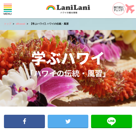
トップ
allhawaii
【学ぶハワイ】ハワイの伝統・風習