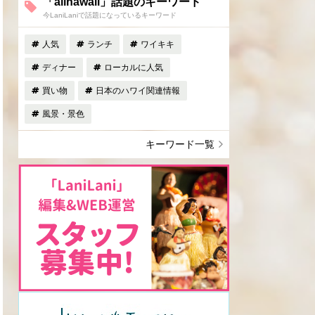
「allhawaii」話題のキーワード
今LaniLaniで話題になっているキーワード
人気
ランチ
ワイキキ
ディナー
ローカルに人気
買い物
日本のハワイ関連情報
風景・景色
キーワード一覧