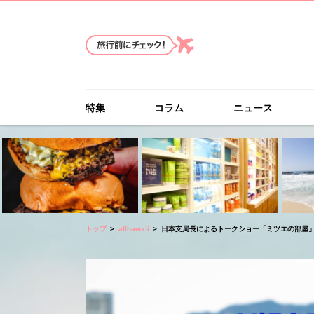
特集
コラム
ニュース
トップ
allhawaii
日本支局長によるトークショー「ミツエの部屋」9月26