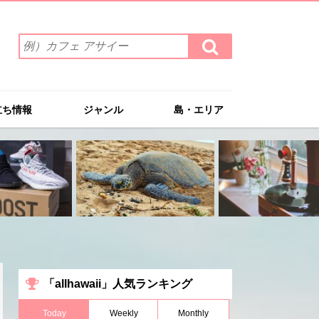
検
検
索
索
ワ
す
る
ー
ド
立ち情報
ジャンル
島・エリア
を
入
力
(例）
カ
フ
ェ
ア
サ
イ
ー
「allhawaii」人気ランキング
Today
Weekly
Monthly