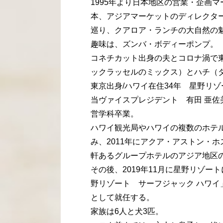
1995年より日本地区の営業・企画マ
本、アジアマーケットのディレクタ
巡り、クアロア・ランチの大自然の
趣味は、ズンバ・ボディーポンプ。
コネチカット出身の夫とコロナ渦で
ックラッセルのミックス）とハチ（
東京出身/ハワイ在住34年 星野リ
当ヴァイスプレジデント 有田 亜
営学科卒業。
ハワイ観光局やハワイの複数のホテ
み、2011年にアクア・アストン・
軒あるグループホテルのアジア地区
その後、2019年11月に星野リゾー
野リゾート サーフジャック ハワ
として就任する。
家族は6人と犬3匹。