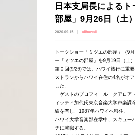
日本支局長によるト
部屋」9月26日（土）11
2020.09.15
allhawaii
トークショー「ミツエの部屋」（9月
ー「ミツエの部屋」を9月19日（土
第２回(9/26)では、ハワイ旅行に
ストランからハワイ在住の4名がオ
した。
ゲストのプロフィール クアロア・ランチ・ハワイ
ィッティ加代氏東京音楽大学声楽課
験を有し、1987年ハワイへ移住。
ハワイ大学音楽部在学中、スキュー
チに就職する。