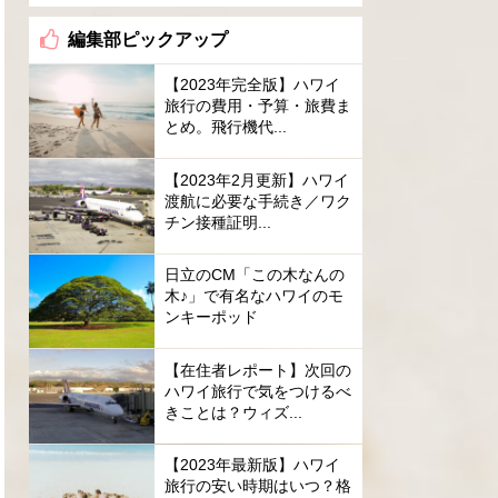
編集部ピックアップ
【2023年完全版】ハワイ
旅行の費用・予算・旅費ま
とめ。飛行機代...
【2023年2月更新】ハワイ
渡航に必要な手続き／ワク
チン接種証明...
日立のCM「この木なんの
木♪」で有名なハワイのモ
ンキーポッド
【在住者レポート】次回の
ハワイ旅行で気をつけるべ
きことは？ウィズ...
【2023年最新版】ハワイ
旅行の安い時期はいつ？格