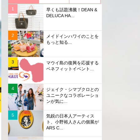
早くも話題沸騰！DEAN &
DELUCA HA...
メイドインハワイのことを
もっと知る...
マウイ島の復興を応援する
ベネフィットイベント...
ジェイク・シマブクロとの
ユニークなコラボレーショ
ンが気に...
気鋭の日本人アーティス
ト、小野裕人さんの個展が
ARS C...