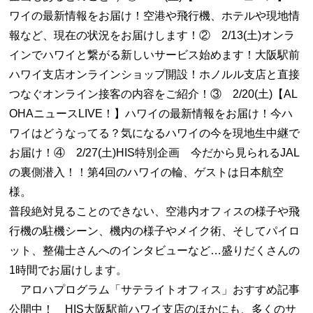
ワイの最新情報をお届け！空港や飛行機、ホテルや現地情
報など、現在の状況をお届けします！② 2/13(土)オンラ
インでハワイと繋がる新しいサービス始めます！大阪駅前
ハワイ支店オンラインショップ開設！ホノルル支店と直接
つなぐオンライン接客の内容をご紹介！③ 2/20(土)【AL
OHAニュースLIVE！】ハワイの最新情報をお届け！今ハ
ワイはどうなってる？気になるハワイの今を現地生中継で
お届け！④ 2/27(土)HIS特別企画 今だから見られるJAL
の裏側潜入！！第4回のハワイの輪、ゲストは日本航空
様。
普段絶対見ることのできない、空港内オフィスの様子や飛
行機の駐機シーン、機内の様子やメイク術、そしてパイロ
ット、整備士さんへのインタビューなど…盛りだくさんの
1時間でお届けします。
アロハプログラム「サテライトオフィス」おすすめ記事
公開中！ HIS大阪駅前ハワイ支店のほかにも、多くのサ