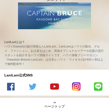
LaniLaniとは？
ハワイ(hawaii)の旅行情報ならLaniLani。LaniLaniはハワイの観光、グル
メ、ファッション、お土産をはじめ、現地オプショナルツアーや話題の流行
スポットを紹介するハワイ情報サイトです。ハワイ情報フリーマガジン
「Hawaiian Breeze LaniLani」は日本とハワイ・ワイキキの計400ヶ所以上
で無料配布中！
LaniLani公式SNS
LaniLani
LaniLani
LaniLani
LaniLani
LaniLani
の
のtwitter
の
の
のLINEを
Facebook
を見る
Youtube
Instagram
見る
ページトップ