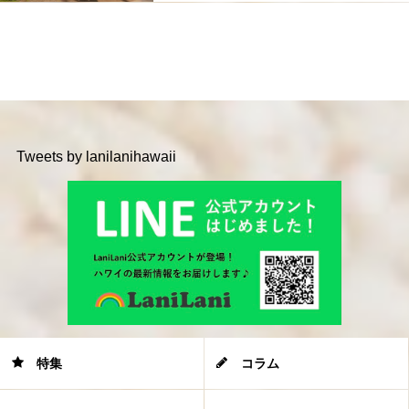
Tweets by lanilanihawaii
特集
コラム