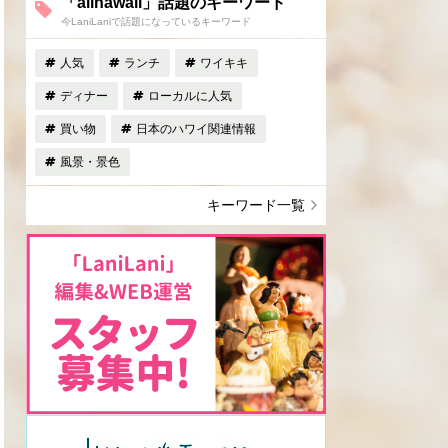
「allhawaii」話題のキーワード
今LaniLaniで話題になっているキーワード
人気
ランチ
ワイキキ
ディナー
ローカルに人気
買い物
日本のハワイ関連情報
風景・景色
キーワード一覧