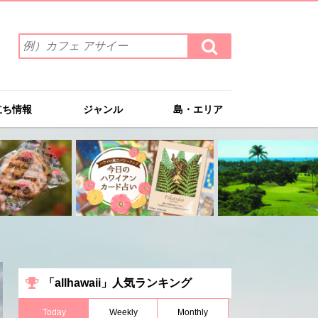
検
検
索
索
ワ
す
る
ー
ド
立ち情報
ジャンル
島・エリア
を
入
力
(例）
カ
フ
ェ
ア
サ
イ
ー
「allhawaii」人気ランキング
Today
Weekly
Monthly