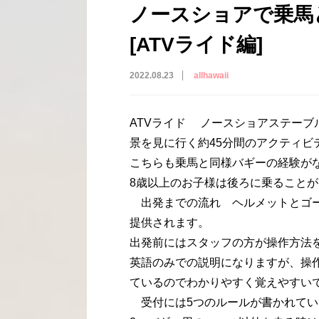
ノースショアで乗馬
[ATVライド編]
2022.08.23
allhawaii
ATVライド ノースショアステーブ
景を見に行く約45分間のアクティビ
こちらも乗馬と同様バギーの経験が
8歳以上のお子様は後ろに乗ること
出発までの流れ ヘルメットとゴー
提供されます。
出発前にはスタッフの方が操作方法
英語のみでの説明になりますが、操
ているのでわかりやすく覚えやすい
受付には5つのルールが書かれてい