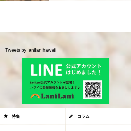
Tweets by lanilanihawaii
特集
コラム