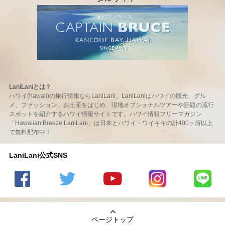
LaniLaniとは？
ハワイ(hawaii)の旅行情報ならLaniLani。LaniLaniはハワイの観光、グル
メ、ファッション、お土産をはじめ、現地オプショナルツアーや話題の流行
スポットを紹介するハワイ情報サイトです。ハワイ情報フリーマガジン
「Hawaiian Breeze LaniLani」は日本とハワイ・ワイキキの計400ヶ所以上
で無料配布中！
LaniLani公式SNS
LaniLani
LaniLani
LaniLani
LaniLani
LaniLani
の
のtwitter
の
の
のLINEを
Facebook
を見る
Youtube
Instagram
見る
ページトップ