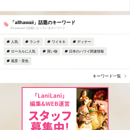
「allhawaii」話題のキーワード
今LaniLaniで話題になっているキーワード
人気
ランチ
ワイキキ
ディナー
ローカルに人気
買い物
日本のハワイ関連情報
風景・景色
キーワード一覧