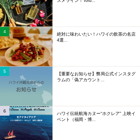
スメライン！Tofu...
絶対に味わいたい！ハワイの飲茶の名店
4選...
【重要なお知らせ】弊局公式インスタグ
ラムの「偽アカウント...
ハワイ伝統航海カヌー“ホクレア” 上映イ
ベント（福岡・博...