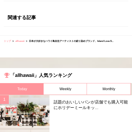
関連する記事
トップ
allhawaii
日本が大好きなハワイ島在住アーティストの絞り染めブランド、Island Love S...
「allhawaii」人気ランキング
Today
Weekly
Monthly
話題のおいしいパンが店舗でも購入可能
にホリデーミールキッ...