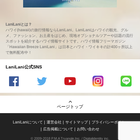
LaniLaniとは？
ハワイ(hawaii)の旅行情報ならLaniLani。LaniLaniはハワイの観光、グル
メ、ファッション、お土産をはじめ、現地オプショナルツアーや話題の流行
スポットを紹介するハワイ情報サイトです。ハワイ情報フリーマガジン
「Hawaiian Breeze LaniLani」は日本とハワイ・ワイキキの計400ヶ所以上
で無料配布中！
LaniLani公式SNS
LaniLani
LaniLani
LaniLani
LaniLani
LaniLani
の
のtwitter
の
の
のLINEを
Facebook
を見る
Youtube
Instagram
見る
ページトップ
を見る
チャンネ
を見る
ルを見る
LaniLaniについて
運営会社
サイトマップ
プライバシーポリシー
広告掲載について
お問い合わせ
© 2009-2018 P.M.A Tryangle,Inc. / Digitalidentity inc.