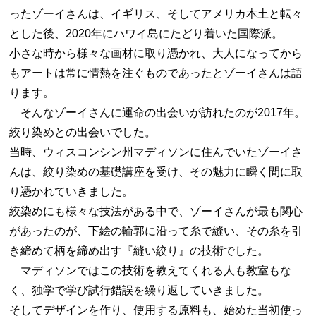
ったゾーイさんは、イギリス、そしてアメリカ本土と転々
とした後、2020年にハワイ島にたどり着いた国際派。
小さな時から様々な画材に取り憑かれ、大人になってから
もアートは常に情熱を注ぐものであったとゾーイさんは語
ります。
そんなゾーイさんに運命の出会いが訪れたのが2017年。
絞り染めとの出会いでした。
当時、ウィスコンシン州マディソンに住んでいたゾーイさ
んは、絞り染めの基礎講座を受け、その魅力に瞬く間に取
り憑かれていきました。
絞染めにも様々な技法がある中で、ゾーイさんが最も関心
があったのが、下絵の輪郭に沿って糸で縫い、その糸を引
き締めて柄を締め出す『縫い絞り』の技術でした。
マディソンではこの技術を教えてくれる人も教室もな
く、独学で学び試行錯誤を繰り返していきました。
そしてデザインを作り、使用する原料も、始めた当初使っ