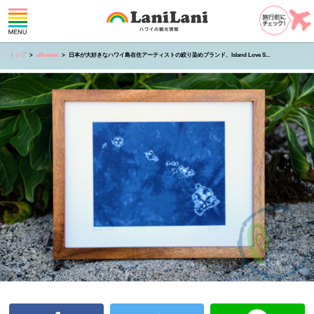
トップ
allhawaii
日本が大好きなハワイ島在住アーティストの絞り染めブランド、Island Love S...