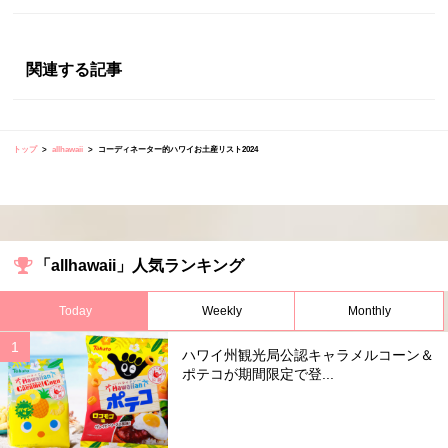
関連する記事
トップ
allhawaii
コーディネーター的ハワイお土産リスト2024
「allhawaii」人気ランキング
Today
Weekly
Monthly
ハワイ州観光局公認キャラメルコーン＆
ポテコが期間限定で登...