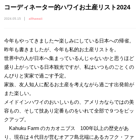
コーディネーター的ハワイお土産リスト2024
2024.05.15
allhawaii
今年もやってきました〜楽しみにしている日本への帰省。
昨年も書きましたが、今年も私的お土産リストを。
世界中の人が日本へ集まっているんじゃないかと思うほど
盛り上がっている日本観光ですが、私はいつものごとくの
んびりと実家で過ごす予定。
家族、友人知人に配るお土産を考えながら過ごす出発前が
また楽しい。
メイドインハワイのおいしいもの、アメリカならではの美
容もの、そして技あり定番ものをいれて全部で９つをピッ
クアップ。
Kahuku Farm のカカオニブス 100年以上の歴史があ
り、現在は４代目が営むオアフ島北端にあるカフク・ファ