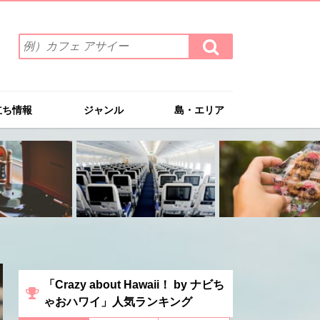
検
検
索
索
ワ
す
る
ー
ド
立ち情報
ジャンル
島・エリア
を
入
力
(例）
カ
フ
ェ
ア
サ
イ
ー
「Crazy about Hawaii！ by ナビち
ゃおハワイ」人気ランキング