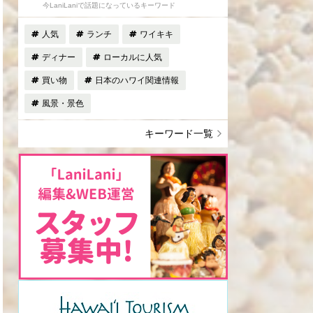
今LaniLaniで話題になっているキーワード
人気
ランチ
ワイキキ
ディナー
ローカルに人気
買い物
日本のハワイ関連情報
風景・景色
キーワード一覧