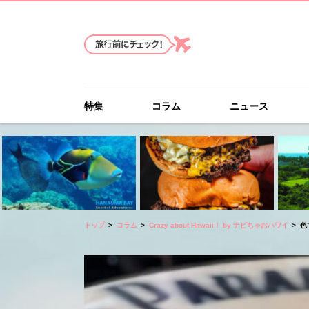
特集
コラム
ニュース
トップ
コラム
Crazy about Hawaii！ by ナビちゃおハワイ
色