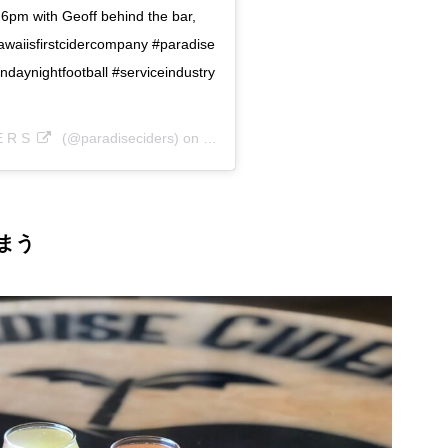
pm with Geoff behind the bar,
hawaiisfirstcidercompany #paradise
ndaynightfootball #serviceindustry
E R S
(@paradiseciders) on
Sep 29, 2019 at 3:28pm PDT
まう