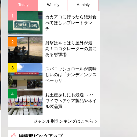
Today
Weekly
Monthly
カカアコに行ったら絶対食
べてほしいプレートラン
チ...
射撃はやっぱり屋外が最
高！ココクレーターの麓に
ある射撃場...
スパニッシュロールが美味
しいのは「ナンディングス
ベーカリ...
お土産探しにも最適 ～ハ
ワイでヘアケア製品やネイ
ル製品買...
ジャンル別ランキングはこちら
編集部ピックアップ