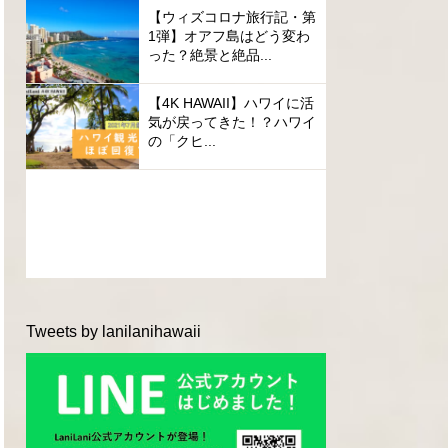
【ウィズコロナ旅行記・第
1弾】オアフ島はどう変わ
った？絶景と絶品...
【4K HAWAII】ハワイに活
気が戻ってきた！？ハワイ
の「クヒ...
Tweets by lanilanihawaii