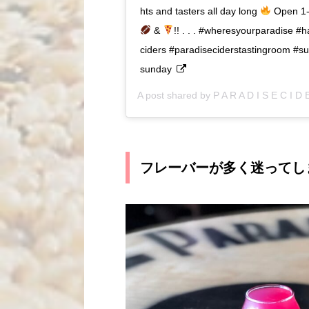
hts and tasters all day long
Open 1-6
&
!! . . . #wheresyourparadise #
ciders #paradiseciderstastingroom #su
sunday
A post shared by
P A R A D I S E C I D 
フレーバーが多く迷ってし