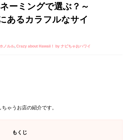
もネーミングで選ぶ？～
にあるカラフルなサイ
ホノルル
Crazy about Hawaii！ by ナビちゃおハワイ
しちゃうお店の紹介です。
もくじ