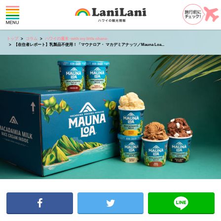
トップ
コラム
ハワイの週末 -with my little ohana-
【在住者レポート】乳製品不使用！「マウナロア・ マカデミアナッツ／Mauna Loa...