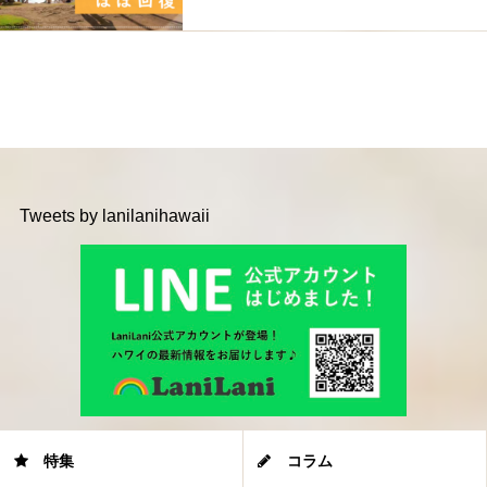
Tweets by lanilanihawaii
特集
コラム