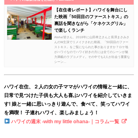
【在住者レポート】ハワイを舞台にし
た映画「50回目のファーストキス」の
裏話を聞きながら「ケネケスグリル」
で楽しくランチ
Aloha!皆さん、2018年に山田孝之さんと長澤まさみさ
んのW主演でリメイクされた映画、「50回目のファー
ストキス」をご覧になられた事がありますか？ロケ地
がハワイなのでハワイ好きの方には全てのシーンが魅
力満載のラブコメディ。その中でも2人が出会う重要な
シーン...
ハワイ在住、２人の女の子ママがハワイの情報と一緒に、
日常で見つけた子供も大人も喜ぶハワイを紹介していきま
す! 娘と一緒に思いっきり遊んで、食べて、笑ってハワイ
を満喫！ 子連れハワイ、楽しみましょう！
ハワイの週末 -with my little ohana-｜コラム一覧