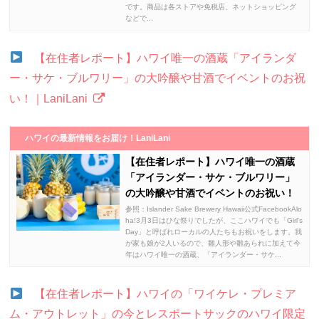
です。商品は各ストアや免税店、ネットショッピング
などで...
【在住者レポート】ハワイ唯一の酒蔵「アイランダ
ー・サケ・ブルワリー」の大吟醸や甘酒でイベントのお祝
い！｜LaniLani
ハワイの最新情報をお届け！LaniLani
【在住者レポート】ハワイ唯一の酒蔵
「アイランダー・サケ・ブルワリー」
の大吟醸や甘酒でイベントのお祝い！
参照：Islander Sake Brewery Hawaii公式FacebookAlo
ha!3月3日はひな祭りでしたが、ここハワイでも「Girl's
Day」と呼ばれローカルの人たちもお祝いをします。我
が家も娘が2人いるので、雛人形や雛あられに加えて今
年はハワイ唯一の酒蔵、「アイランダー・サケ...
【在住者レポート】ハワイの「ワイケレ・プレミア
ム・アウトレット」の今とレスポートサックのハワイ限定