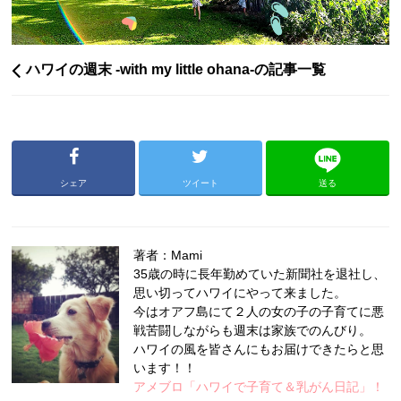
ハワイの週末 -with my little ohana-の記事一覧
シェア
ツイート
送る
著者：Mami
35歳の時に長年勤めていた新聞社を退社し、
思い切ってハワイにやって来ました。
今はオアフ島にて２人の女の子の子育てに悪
戦苦闘しながらも週末は家族でのんびり。
ハワイの風を皆さんにもお届けできたらと思
います！！
アメブロ「ハワイで子育て＆乳がん日記」！